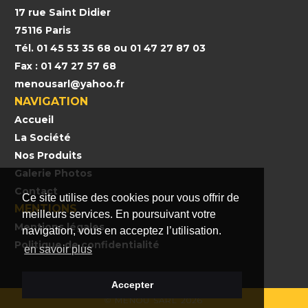
17 rue Saint Didier
75116 Paris
Tél. 01 45 53 35 68 ou 01 47 27 87 03
Fax : 01 47 27 57 68
menousarl@yahoo.fr
NAVIGATION
Accueil
La Société
Nos Produits
Galerie Photos
Contact
Ce site utilise des cookies pour vous offrir de
MENTIONS
meilleurs services. En poursuivant votre
Mentions légales
navigation, vous en acceptez l’utilisation.
Politique de confidentialité
en savoir plus
Accepter
©
MENOU SARL 2026